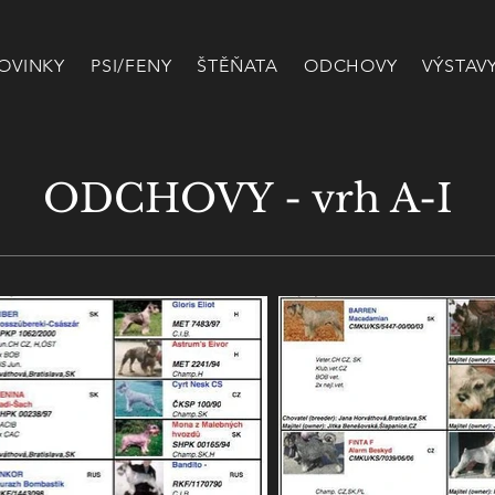
OVINKY
PSI/FENY
ŠTĚŇATA
ODCHOVY
VÝSTAV
ODCHOVY - vrh A-I