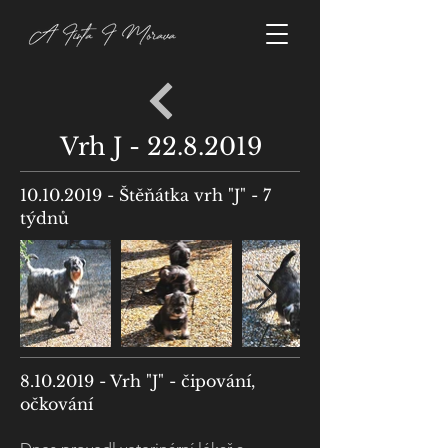
Vrh J -
22.8.2019
10.10.2019
- Štěňátka vrh "J" - 7
týdnů
8.10.2019
- Vrh "J" - čipování,
očkování