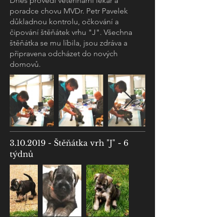
Dnes provedl veterinární lékař a
poradce chovu MVDr. Petr Pavelek
důkladnou kontrolu, očkování a
čipování štěňátek vrhu "J". Všechna
štěňátka se mu líbila, jsou zdráva a
připravena odcházet do nových
domovů.
3.10.2019
- Štěňátka vrh "J" - 6
týdnů