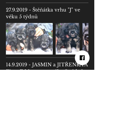
27.9.2019
- Štěňátka vrhu "J" ve
věku 5 týdnů
14.9.2019
- JASMIN a JITŘENKA A
Finta F Morava ve věku 3 týdnů
25.8.2019
- Třetí den štěňátek
Josephine & Julie A Finta F