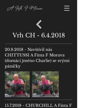
Vrh CH - 6.4.2018
20.8.2018
- Navštívil nás
CHITTUSSI A Finta F Morava
(domácí jméno Charlie) se svými
páníčky
15.7.2018
- CHURCHILL A Finta F