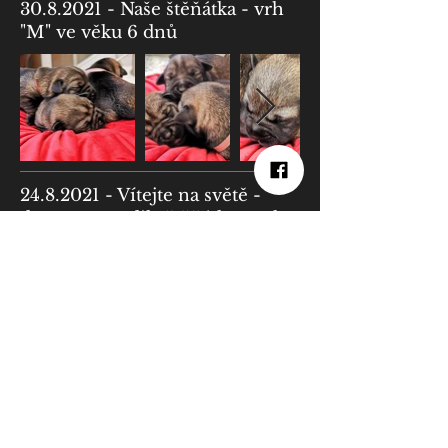
30.8.2021
- Naše štěňátka - vrh
"M" ve věku 6 dnů
24.8.2021
- Vítejte na světě -
dnes se narodila štěňátka z vrhu
"M"
3 kluci a 6 holčiček
Matka: CH, JCH GEENA Alarm
,
Beskyd
HD A (0/0)
Otec: C.I.B., GCH, Multi CH, JCH BEST z
Pekného poľa, HD A (0/0), DNA DCM
N/N (clear)